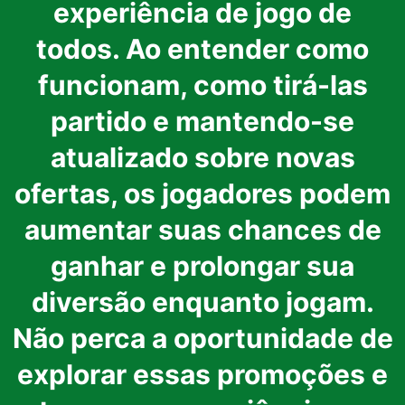
experiência de jogo de
todos. Ao entender como
funcionam, como tirá-las
partido e mantendo-se
atualizado sobre novas
ofertas, os jogadores podem
aumentar suas chances de
ganhar e prolongar sua
diversão enquanto jogam.
Não perca a oportunidade de
explorar essas promoções e