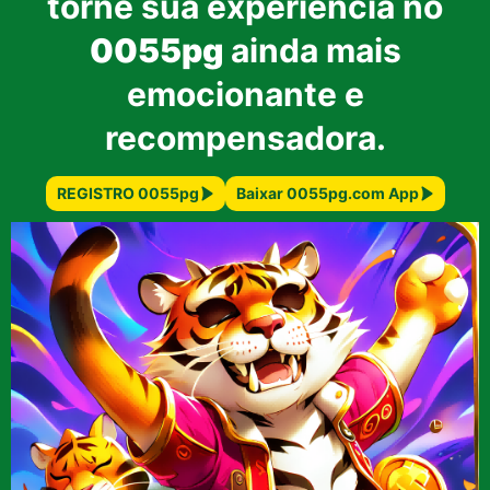
torne sua experiência no
0055pg
ainda mais
emocionante e
recompensadora.
REGISTRO 0055pg
Baixar 0055pg.com App