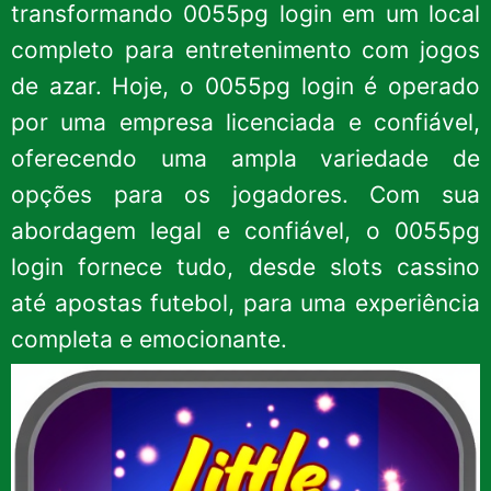
transformando 0055pg login em um local
completo para entretenimento com jogos
de azar. Hoje, o 0055pg login é operado
por uma empresa licenciada e confiável,
oferecendo uma ampla variedade de
opções para os jogadores. Com sua
abordagem legal e confiável, o 0055pg
login fornece tudo, desde slots cassino
até apostas futebol, para uma experiência
completa e emocionante.