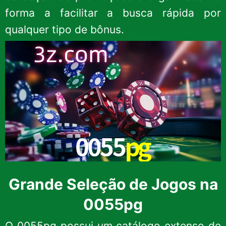
forma a facilitar a busca rápida por
qualquer tipo de bônus.
Grande Seleção de Jogos na
0055pg
O 0055pg possui um catálogo extenso de