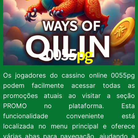
Os jogadores do cassino online 0055pg
podem facilmente acessar todas as
promoções atuais ao visitar a seção
PROMO no plataforma. Esta
funcionalidade conveniente está
localizada no menu principal e oferece
várias abas para navegação, ajudando a